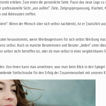
reit erleben: Zum einen die persönliche Seite: Passt das neue Logo zu u
 professionelle Sicht „von außen“: Ziele, Zielgruppenpassung, Klarheit,
n und Adressaten treffen.
lem“: Wenn der Mensch über sich selbst nachdenkt, ist er (natürlich auch
abei herauskommt, wenn Werbeagenturen für sich selbst Werbung machen.
enz selbst. Auch so manche Beraterinnen und Berater „leiden“ unter dies
lbst nicht betroffen ist, oder ob man selbst in einer vergleichbaren S
den. Von ihnen kann man annehmen, was man beim Blick in den Spiegel 
scheidende Stellschraube für den Erfolg der Zusammenarbeit mit unseren 