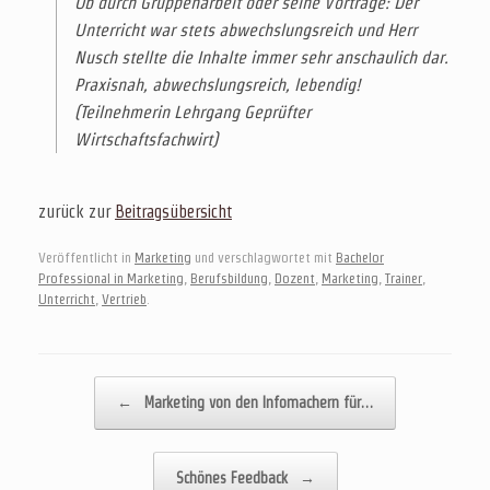
Ob durch Gruppenarbeit oder seine Vorträge: Der
Unterricht war stets abwechslungsreich und Herr
Nusch stellte die Inhalte immer sehr anschaulich dar.
Praxisnah, abwechslungsreich, lebendig!
(Teilnehmerin Lehrgang Geprüfter
Wirtschaftsfachwirt)
zurück zur
Beitragsübersicht
Veröffentlicht in
Marketing
und verschlagwortet mit
Bachelor
Professional in Marketing
,
Berufsbildung
,
Dozent
,
Marketing
,
Trainer
,
Unterricht
,
Vertrieb
.
Beitragsnavigation
←
Marketing von den Infomachern für…
Schönes Feedback
→